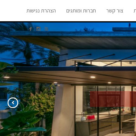
ת
צור קשר
חברות ומותגים
הצהרת נגישות



הבא