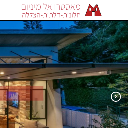
מאסטרו אלומיניום
חלונות-דלתות-הצללה
הקודם